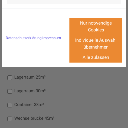
Kapazität...
Nur notwendige
Cookies
Lagerbox 8m³
Datenschutzerklärung
|
Impressum
Individuelle Auswahl
übernehmen
Lagerraum 10m³
Alle zulassen
Lagerraum 20m³
Lagerraum 25m³
Lagerraum 30m³
Container 33m³
Wechselbrücke 45m³