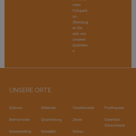
nden
Fuhrpark
an.
Überzeug
en Sie
sich von
unseren
Qualitäte
n.
UNSERE ORTE
Sottrum
Sittensen
Visselhövede
Posthausen
Bremervörde
Gnarrenburg
Zeven
Osterholz-
Scharmbeck
Schneverding
Scheeßel
Soltau