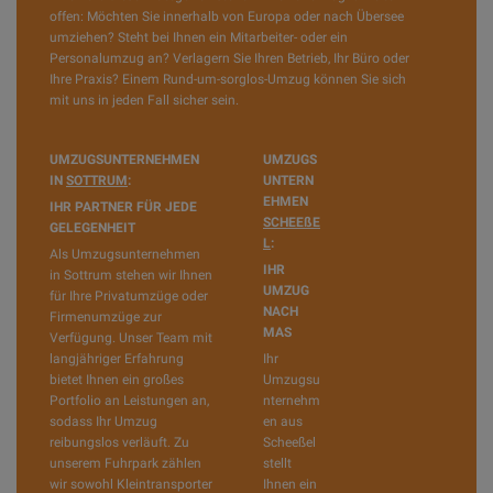
offen: Möchten Sie innerhalb von Europa oder nach Übersee
umziehen? Steht bei Ihnen ein Mitarbeiter- oder ein
Personalumzug an? Verlagern Sie Ihren Betrieb, Ihr Büro oder
Ihre Praxis? Einem Rund-um-sorglos-Umzug können Sie sich
mit uns in jeden Fall sicher sein.
UMZUGSUNTERNEHMEN
UMZUGS
IN
SOTTRUM
:
UNTERN
EHMEN
IHR PARTNER FÜR JEDE
SCHEEßE
GELEGENHEIT
L
:
Als Umzugsunternehmen
IHR
in Sottrum stehen wir Ihnen
UMZUG
für Ihre Privatumzüge oder
NACH
Firmenumzüge zur
MAS
Verfügung. Unser Team mit
langjähriger Erfahrung
Ihr
bietet Ihnen ein großes
Umzugsu
Portfolio an Leistungen an,
nternehm
sodass Ihr Umzug
en aus
reibungslos verläuft. Zu
Scheeßel
unserem Fuhrpark zählen
stellt
wir sowohl Kleintransporter
Ihnen ein