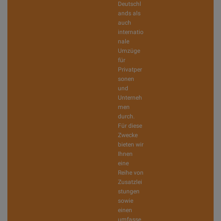
Deutschl
ands als
auch
internatio
nale
Umzüge
für
Privatper
sonen
und
Unterneh
men
durch.
Für diese
Zwecke
bieten wir
Ihnen
eine
Reihe von
Zusatzlei
stungen
sowie
einen
umfasse