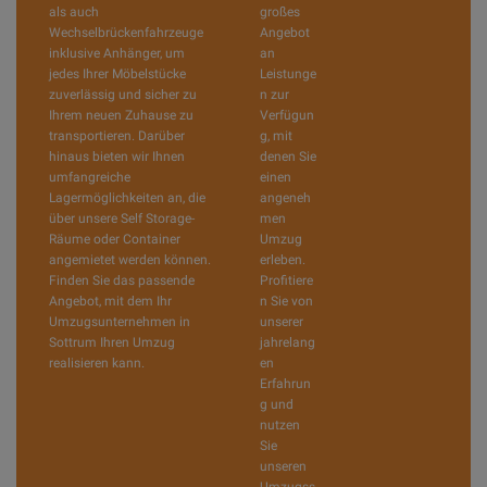
als auch
großes
Wechselbrückenfahrzeuge
Angebot
inklusive Anhänger, um
an
jedes Ihrer Möbelstücke
Leistunge
zuverlässig und sicher zu
n zur
Ihrem neuen Zuhause zu
Verfügun
transportieren. Darüber
g, mit
hinaus bieten wir Ihnen
denen Sie
umfangreiche
einen
Lagermöglichkeiten an, die
angeneh
über unsere Self Storage-
men
Räume oder Container
Umzug
angemietet werden können.
erleben.
Finden Sie das passende
Profitiere
Angebot, mit dem Ihr
n Sie von
Umzugsunternehmen in
unserer
Sottrum Ihren Umzug
jahrelang
realisieren kann.
en
Erfahrun
g und
nutzen
Sie
unseren