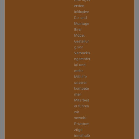
Umzugss
ervice,
inklusive
De- und
Montage
Ihrer
Möbel,
Gestellun
g von
Verpacku
ngsmater
ial und
mehr.
Mithilfe
unserer
kompete
nten
Mitarbeit
er führen
wir
sowohl
Privatum
züge
innerhalb