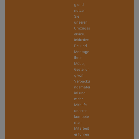
g und
nutzen
Sie
unseren
Umzugss
ervice,
inklusive
De- und
Montage
Ihrer
Möbel,
Gestellun
g von
Verpacku
ngsmater
ial und
mehr.
Mithilfe
unserer
kompete
nten
Mitarbeit
er führen