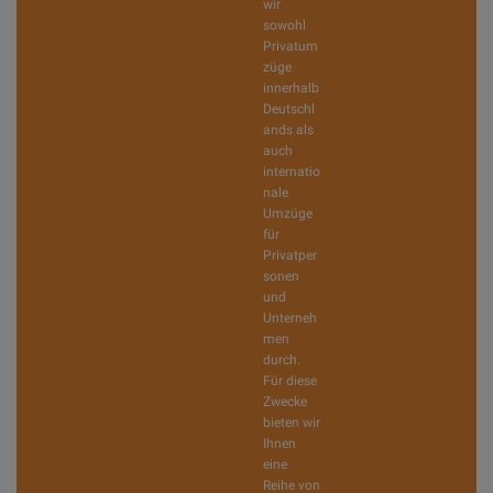
wir
sowohl
Privatum
züge
innerhalb
Deutschl
ands als
auch
internatio
nale
Umzüge
für
Privatper
sonen
und
Unterneh
men
durch.
Für diese
Zwecke
bieten wir
Ihnen
eine
Reihe von