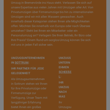
Umzug in Bremervörde ins Haus steht. Verlassen Sie sich auf
unsere Expertise aus vielen Jahren mit Umzügen aller Art: Von
Privatumzügen über Firmenumzüge bis hin zu internationalen
Umzügen sind wir mit allen Wassern gewaschen. Auch
innerhalb dieser Kategorien stehen Ihnen alle Möglichkeiten
offen: Möchten Sie innerhalb von Europa oder nach Übersee
umziehen? Steht bei Ihnen ein Mitarbeiter- oder ein
Personalumzug an? Verlagern Sie Ihren Betrieb, Ihr Büro oder
Ihre Praxis? Einem Rund-um-sorglos-Umzug können Sie sich
mit uns in jeden Fall sicher sein.
UMZUGSUNTERNEHMEN
UMZUGS
IN
SOTTRUM
:
UNTERN
EHMEN
IHR PARTNER FÜR JEDE
SCHEEßE
GELEGENHEIT
L
:
Als Umzugsunternehmen
IHR
in Sottrum stehen wir Ihnen
UMZUG
für Ihre Privatumzüge oder
NACH
Firmenumzüge zur
MAS
Verfügung. Unser Team mit
langjähriger Erfahrung
Ihr
bietet Ihnen ein großes
Umzugsu