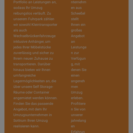
Portfolio an Leistungen an,
nternehm
sodass Ihr Umzug
en aus
reibungslos verläuft. Zu
Scheeßel
unserem Fuhrpark zählen
stellt
wir sowohl Kleintransporter
Ihnen ein
als auch
großes
Wechselbrückenfahrzeuge
Angebot
inklusive Anhänger, um
an
jedes Ihrer Möbelstücke
Leistunge
zuverlässig und sicher zu
n zur
Ihrem neuen Zuhause zu
Verfügun
transportieren. Darüber
g, mit
hinaus bieten wir Ihnen
denen Sie
umfangreiche
einen
Lagermöglichkeiten an, die
angeneh
über unsere Self Storage-
men
Räume oder Container
Umzug
angemietet werden können.
erleben.
Finden Sie das passende
Profitiere
Angebot, mit dem Ihr
n Sie von
Umzugsunternehmen in
unserer
Sottrum Ihren Umzug
jahrelang
realisieren kann.
en
Erfahrun