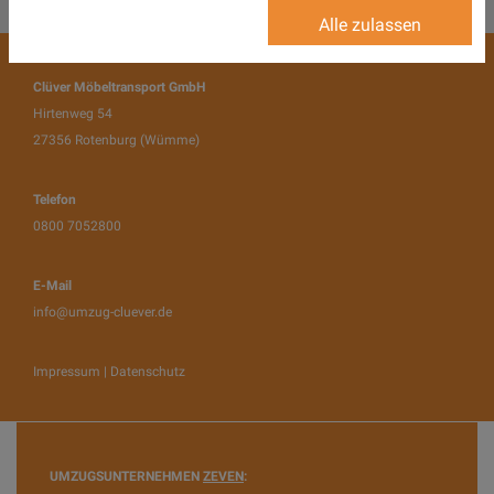
Alle zulassen
Clüver Möbeltransport GmbH
Hirtenweg 54
27356
Rotenburg (Wümme)
Telefon
0800 7052800
E-Mail
info@umzug-cluever.de
Impressum
|
Datenschutz
UMZUGSUNTERNEHMEN
ZEVEN
: