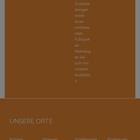
Zusatzlei
stungen
sowie
einen
umfasse
nden
Fuhrpark
an.
Überzeug
en Sie
sich von
unseren
Qualitäte
n.
UNSERE ORTE
Sottrum
Sittensen
Visselhövede
Posthausen